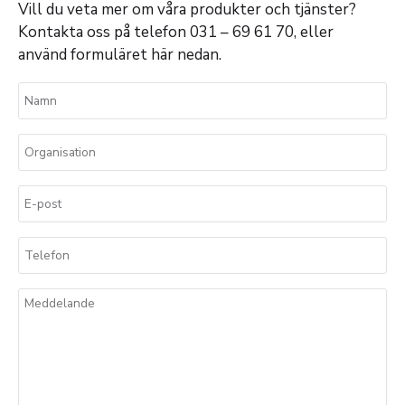
Vill du veta mer om våra produkter och tjänster?
Kontakta oss på telefon 031 – 69 61 70, eller
använd formuläret här nedan.
N
a
m
O
n
r
*
g
E
a
-
n
p
i
T
o
s
e
s
a
l
t
M
t
e
*
e
i
f
d
o
o
d
n
n
e
*
l